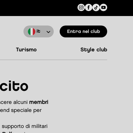
it
entra nel club
turismo
style club
cito
cere alcuni
membri
ekend speciale per
 supporto di militari