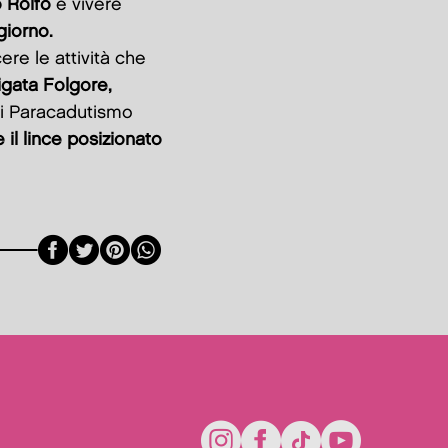
o Rolfo
e vivere
 giorno.
ere le attività che
igata Folgore,
di Paracadutismo
 il lince posizionato
Facebook
Twitter
Pinterest