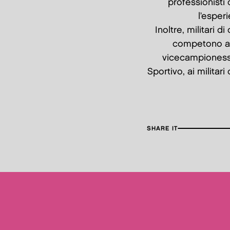
professionisti 
l’esper
Inoltre, militari 
competono all
vicecampionesse
Sportivo, ai militari
SHARE IT