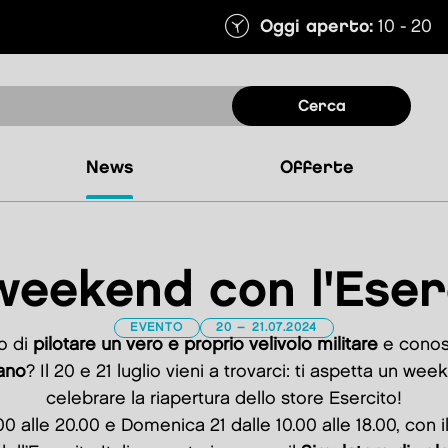
Oggi aperto:
10 - 20
cerca
news
offerte
weekend con l'Eser
EVENTO
20 – 21.07.2024
o di
pilotare un vero e proprio velivolo militare
e conos
iano
? Il 20 e 21 luglio vieni a trovarci: ti aspetta un we
celebrare la riapertura dello store Esercito!
0 alle 20.00 e Domenica 21 dalle 10.00 alle 18.00, con il