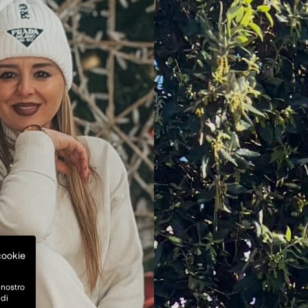
 cookie
 nostro
 di