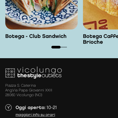
Botega - Club Sandwich
Botega Caffe
Brioche
Piazza S. Caterina
Ang.Via Papa Giovanni XXIII
28060 Vicolungo (NO)
Oggi aperto:
10-21
maggiori info su orari