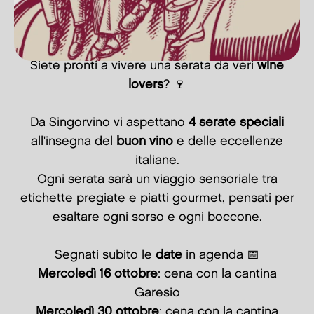
Siete pronti a vivere una serata da veri
wine
lovers
? 🍷
Da Singorvino vi aspettano
4 serate speciali
all'insegna del
buon vino
e delle eccellenze
italiane.
Ogni serata sarà un viaggio sensoriale tra
etichette pregiate e piatti gourmet, pensati per
esaltare ogni sorso e ogni boccone.
Segnati subito le
date
in agenda 📅
Mercoledì 16 ottobre
: cena con la cantina
Garesio
Mercoledì 30 ottobre
: cena con la cantina