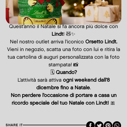
Quest’anno il Natale si fa ancora più dolce con
Lindt
! 🧸✨
Nel nostro outlet arriva l’iconico
Orsetto Lindt.
Vieni in negozio, scatta una foto con lui e ritira la
tua cartolina di auguri personalizzata con la foto
stampata! 📸
🗓️
Quando?
L’attività sarà attiva
ogni weekend dall’8
dicembre fino a Natale
.
Non perdere l’occasione di portare a casa un
ricordo speciale del tuo Natale con Lindt!
🎀
Faceboo
Twitte
Pint
SHARE IT