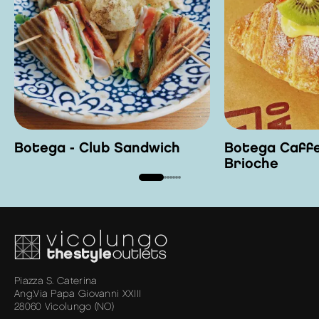
Botega - Club Sandwich
Botega Caffe
Brioche
Piazza S. Caterina
Ang.Via Papa Giovanni XXIII
28060 Vicolungo (NO)