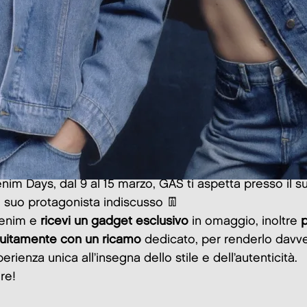
nim Days, dal 9 al 15 marzo, GAS ti aspetta presso il s
l suo protagonista indiscusso 👖
denim e
ricevi un gadget esclusivo
in omaggio, inoltre
p
atuitamente con un ricamo
dedicato, per renderlo davve
erienza unica all’insegna dello stile e dell’autenticità.
re!