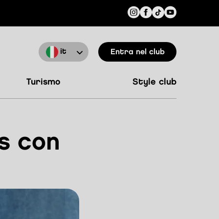
it
entra nel club
turismo
style club
ns con