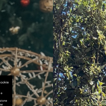
 cookie
 e
azione
dei