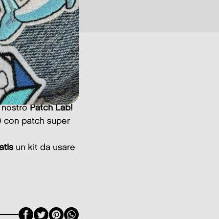
l nostro
Patch Lab!
a) con patch super
atis
un kit da usare
Facebook
Twitter
Pinterest