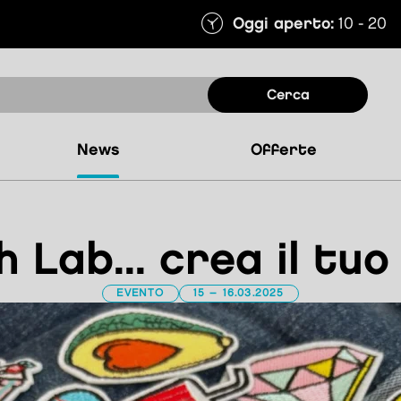
Oggi aperto:
10 - 20
cerca
news
offerte
 Lab... crea il tuo 
EVENTO
15 – 16.03.2025