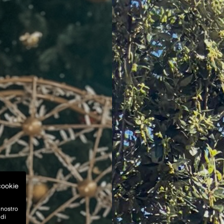
 cookie
 nostro
 di