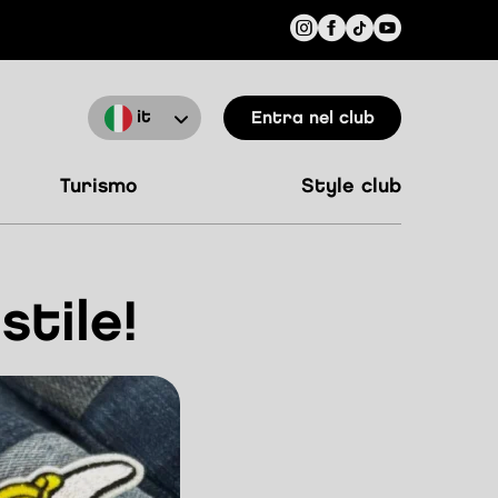
it
entra nel club
turismo
style club
stile!