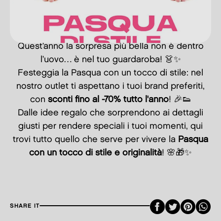
Quest’anno la sorpresa più bella non è dentro
l’uovo… è nel tuo guardaroba! 👗✨
Festeggia la Pasqua con un tocco di stile: nel
nostro outlet ti aspettano i tuoi brand preferiti,
con
sconti fino al -70% tutto l'anno
! 🎉👟
Dalle idee regalo che sorprendono ai dettagli
giusti per rendere speciali i tuoi momenti, qui
trovi tutto quello che serve per vivere la
Pasqua
con un tocco di stile e originalità
! 🌸🎁✨
Faceboo
Twitte
Pint
SHARE IT