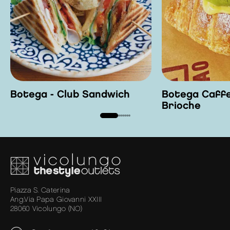
Botega - Club Sandwich
Botega Caffe
Brioche
Piazza S. Caterina
Ang.Via Papa Giovanni XXIII
28060 Vicolungo (NO)