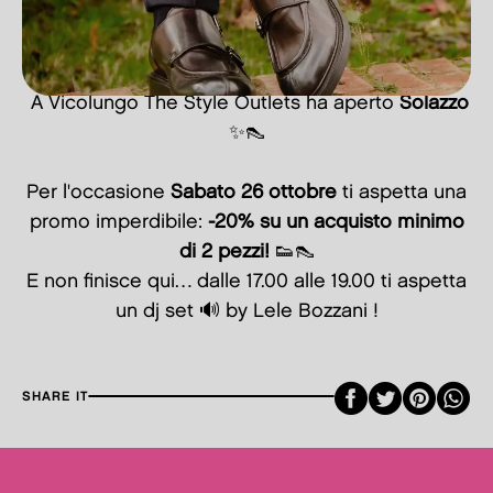
A Vicolungo The Style Outlets ha aperto
Solazzo
✨👠
Per l'occasione
Sabato 26 ottobre
ti aspetta una
promo imperdibile:
-20% su un acquisto minimo
di 2 pezzi!
👟👠
E non finisce qui… dalle 17.00 alle 19.00 ti aspetta
un dj set 🔊 by Lele Bozzani !
Faceboo
Twitte
Pint
SHARE IT