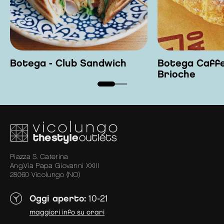
Botega - Club Sandwich
Botega Caffe
Brioche
Piazza S. Caterina
Ang.Via Papa Giovanni XXIII
28060 Vicolungo (NO)
Oggi aperto:
10-21
maggiori info su orari