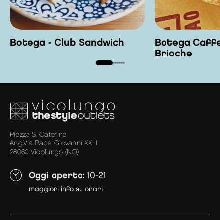
Botega - Club Sandwich
Botega Caffe
Brioche
Piazza S. Caterina
Ang.Via Papa Giovanni XXIII
28060 Vicolungo (NO)
Oggi aperto:
10-21
maggiori info su orari