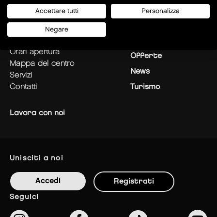
Accettare tutti
Personalizza
pianifica la tua visita
Negozi
Negare
come raggiungerci
Ristoranti
orari apertura
Offerte
mappa del centro
News
servizi
contatti
Turismo
Lavora con noi
unisciti a noi
Accedi
Registrati
seguici