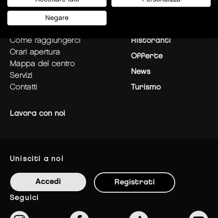
Negare
pianifica la tua visita
Negozi
come raggiungerci
Ristoranti
orari apertura
Offerte
mappa del centro
News
servizi
contatti
Turismo
Lavora con noi
unisciti a noi
Accedi
Registrati
seguici