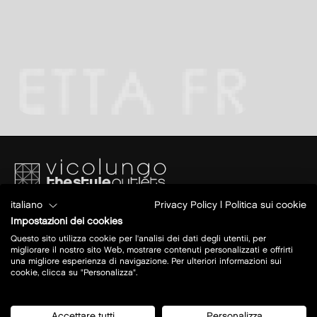
italiano
Privacy Policy
|
Politica sui cookie
Piazza S. Caterina
Ang.Via Papa Giovanni XXIII
Impostazioni dei cookies
28060 Vicolungo (NO)
Questo sito utilizza cookie per l'analisi dei dati degli utentii, per
migliorare il nostro sito Web, mostrare contenuti personalizzati e offrirti
una migliore esperienza di navigazione. Per ulteriori informazioni sui
Oggi aperto:
10 - 20
cookie, clicca su "Personalizza".
maggiori info su orari
Accettare tutti
Personalizza