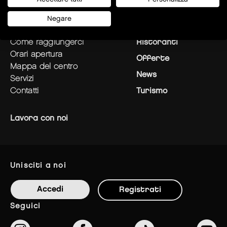
Negare
pianifica la tua visita
Negozi
come raggiungerci
Ristoranti
orari apertura
Offerte
mappa del centro
News
servizi
contatti
Turismo
Lavora con noi
unisciti a noi
Accedi
Registrati
seguici