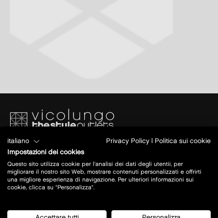
italiano
Privacy Policy
|
Politica sui cookie
Piazza S. Caterina
Ang.Via Papa Giovanni XXIII
Impostazioni dei cookies
28060 Vicolungo (NO)
Questo sito utilizza cookie per l'analisi dei dati degli utentii, per
migliorare il nostro sito Web, mostrare contenuti personalizzati e offrirti
una migliore esperienza di navigazione. Per ulteriori informazioni sui
Oggi aperto:
10-21
cookie, clicca su "Personalizza".
maggiori info su orari
Accettare tutti
Personalizza